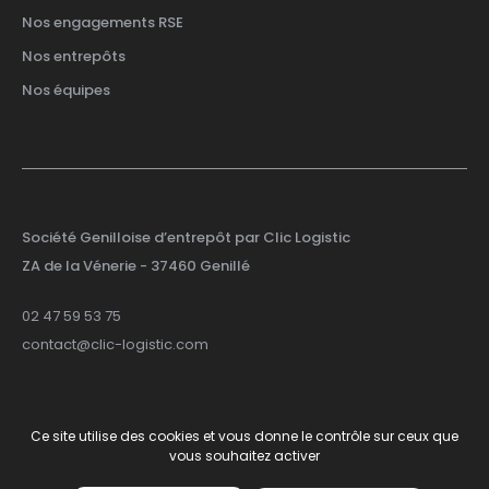
Nos engagements RSE
Nos entrepôts
Nos équipes
Société Genilloise d’entrepôt par Clic Logistic
ZA de la Vénerie
- 37460 Genillé
02 47 59 53 75
contact@clic-logistic.com
Ce site utilise des cookies et vous donne le contrôle sur ceux que
© 2026 Clic Logistic
-
Site by
Smart Impact
vous souhaitez activer
Mentions Légales
Politique de confidentialité