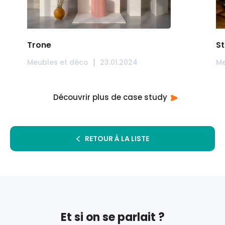
Trone
St
Meubles et déco
23.01.2024
Me
Découvrir plus de case study
RETOUR À LA LISTE
Et si on se parlait ?