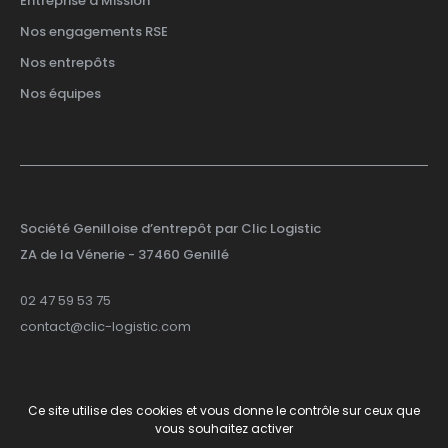
Entreprise à Mission
Nos engagements RSE
Nos entrepôts
Nos équipes
Société Genilloise d’entrepôt par Clic Logistic
ZA de la Vénerie
- 37460 Genillé
02 47 59 53 75
contact@clic-logistic.com
Ce site utilise des cookies et vous donne le contrôle sur ceux que
© 2026 Clic Logistic
-
Site by
Smart Impact
vous souhaitez activer