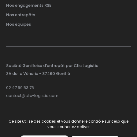
Nos engagements RSE
Nos entrepôts
Nos équipes
Société Genilloise d’entrepôt par Clic Logistic
ZA de la Vénerie
- 37460 Genillé
02 47 59 53 75
contact@clic-logistic.com
Ce site utilise des cookies et vous donne le contrôle sur ceux que
© 2026 Clic Logistic
-
Site by
Smart Impact
vous souhaitez activer
Mentions Légales
Politique de confidentialité